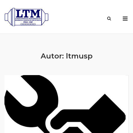
Skip
to
content
M
Autor:
ltmusp