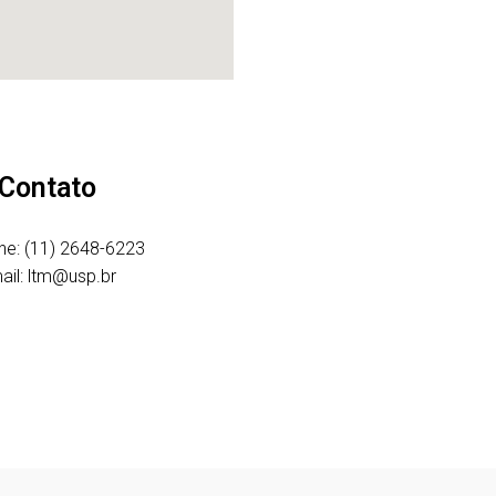
Contato
ne: (11) 2648-6223
ail: ltm@usp.br