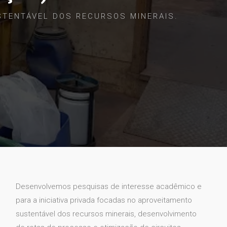
STENTÁVEL DOS RECURSOS MINERAIS
.
Desenvolvemos pesquisas de interesse acadêmico e
para a iniciativa privada focadas no aproveitamento
sustentável dos recursos minerais, desenvolvimento