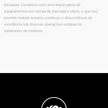
pesquisa
. Contamos com uma ampla gama de
equipamentos em escala de bancada e piloto, o que nos
permite realizar ensaios contínuos e descontínuos de
excelência nas diversas operações unitárias do
tratamento de minérios
.