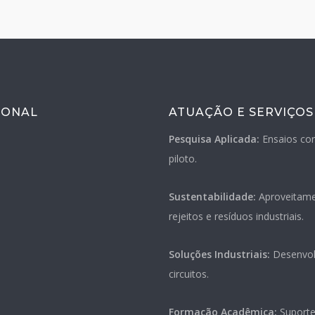
IONAL
ATUAÇÃO E SERVIÇOS
o
Pesquisa Aplicada:
Ensaios con
piloto
.
Sustentabilidade:
Aproveitame
rejeitos e resíduos industriais
.
Soluções Industriais:
Desenvolv
circuitos
.
Formação Acadêmica:
Suporte 